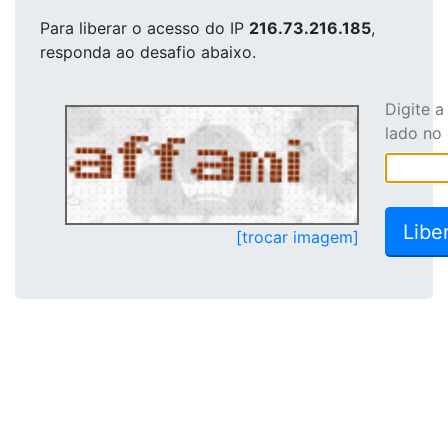
Para liberar o acesso
do IP
216.73.216.185
,
responda ao desafio abaixo.
Digite 
lado no
[trocar imagem]